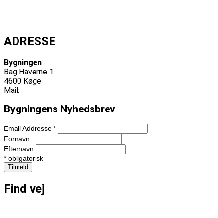
Læs mere
Køb billet
Se alle begivenheder
ADRESSE
Bygningen
Bag Haverne 1
4600 Køge
Mail:
info@bygningen.dk
Bygningens Nyhedsbrev
Email Addresse
*
Fornavn
Efternavn
*
obligatorisk
Find vej