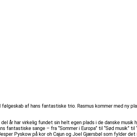
 følgeskab af hans fantastiske trio. Rasmus kommer med ny plade
l år har virkelig fundet sin helt egen plads i de danske musik 
 fantastiske sange – fra “Sommer i Europa” til “Sød musik” til “A
Jesper Pyskow på kor oh Cajun og Joel Gjærsbøl som fylder det m