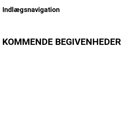
Indlægsnavigation
Forrige
Forrige indlæg:
Cajun Kaffebar
Næste
Næste indlæg:
Pink Floyd Project – Our Favourites
KOMMENDE BEGIVENHEDER