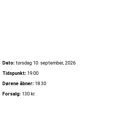
Cajun Food & Music – september 2026
Dato:
torsdag 10. september, 2026
Tidspunkt:
19.00
Dørene åbner:
18.30
Forsalg:
130 kr.
Læs mere
Køb billet