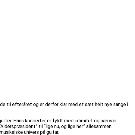
 til efteråret og er derfor klar med et sæt helt nye sange i
hjerter. Hans koncerter er fyldt med intimitet og nærvær
lderspræsident” til “lige nu, og lige her” allesammen
usikalske univers på guitar.