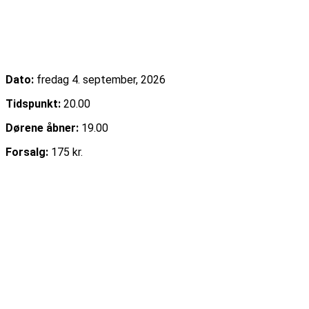
Emma Zinck (US)
Dato:
fredag 4. september, 2026
Tidspunkt:
20.00
Dørene åbner:
19.00
Forsalg:
175 kr.
Læs mere
Køb billet