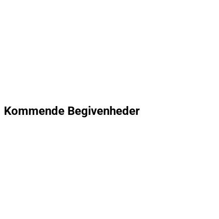
Kommende Begivenheder
Dato: 04-09
Emma Zinck (US)