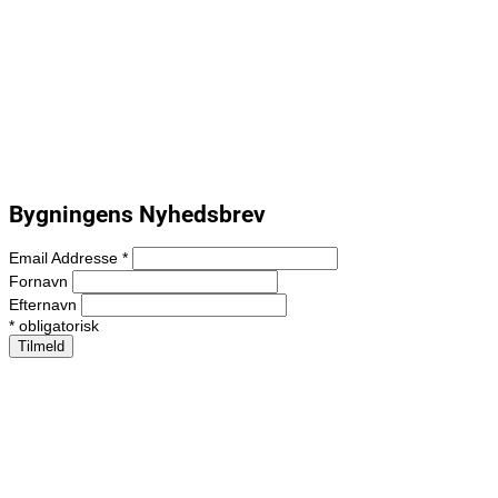
Dato: 07-10
Poul Krebs – Akustisk – UDSOLGT!
Se alle begivenheder
Bygningens Nyhedsbrev
Email Addresse
*
Fornavn
Efternavn
*
obligatorisk
Bygningen
Drevet af WordPress