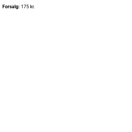
Forsalg:
175 kr.
Læs mere
Køb billet
Cajun Food & Music – september 2026