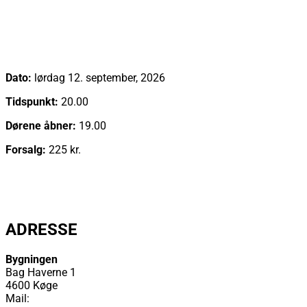
Uffe Steen Trio & Vestbo Trio
Dato:
lørdag 12. september, 2026
Tidspunkt:
20.00
Dørene åbner:
19.00
Forsalg:
225 kr.
Læs mere
Køb billet
Se alle begivenheder
ADRESSE
Bygningen
Bag Haverne 1
4600 Køge
Mail:
info@bygningen.dk