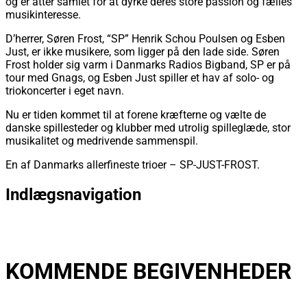
og er atter samlet for at dyrke deres store passion og fælles
musikinteresse.
D’herrer, Søren Frost, “SP” Henrik Schou Poulsen og Esben
Just, er ikke musikere, som ligger på den lade side. Søren
Frost holder sig varm i Danmarks Radios Bigband, SP er på
tour med Gnags, og Esben Just spiller et hav af solo- og
triokoncerter i eget navn.
Nu er tiden kommet til at forene kræfterne og vælte de
danske spillesteder og klubber med utrolig spilleglæde, stor
musikalitet og medrivende sammenspil.
En af Danmarks allerfineste trioer – SP-JUST-FROST.
Indlægsnavigation
Forrige
Forrige indlæg:
Mathilde Falch m. Band
Næste
Næste indlæg:
Huxi Bach – Nye Tider
KOMMENDE BEGIVENHEDER