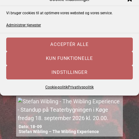
Vi bruger cookies til at optimere vores websted og vores service.
Administrer tjenester
ACCEPTÉR ALLE
Dato: 10-09
KUN FUNKTIONELLE
Cajun Food & Music – september 2026
INDSTILLINGER
Dato: 12-09
Uffe Steen Trio & Vestbo Trio
Cookie-politik
Privatlivspolitik
Dato: 18-09
Stefan Wibling – The Wibling Experience