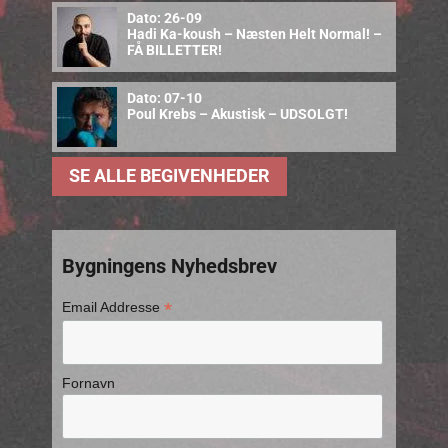
Dato: 26-09
Hadi Ka-koush – Næsten Helt Normal! –
FÅ BILLETTER!
Dato: 07-10
Poul Krebs – Akustisk – UDSOLGT!
SE ALLE BEGIVENHEDER
Bygningens Nyhedsbrev
*
Email Addresse
Fornavn