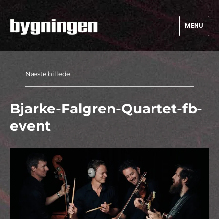
MENU
Bygningen
Næste billede
Bjarke-Falgren-Quartet-fb-
event