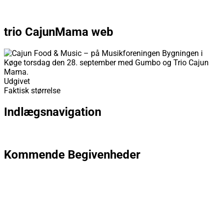
Næste billede
trio CajunMama web
Udgivet
torsdag, august 17, 2023
torsdag, august 17, 2023
Faktisk størrelse
827 × 620
Indlægsnavigation
Udgivet i
Cajun Food & Music
Kommende Begivenheder
Dato: 04-09