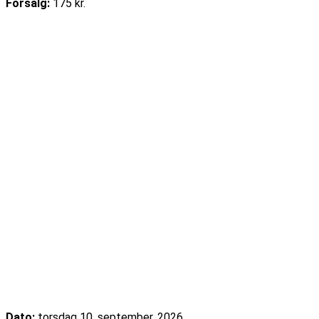
Forsalg:
175 kr.
Læs mere
Køb billet
Cajun Food & Music – september 2026
Dato:
torsdag 10. september, 2026