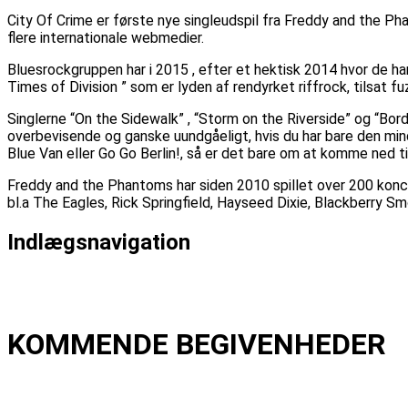
City Of Crime er første nye singleudspil fra Freddy and the P
flere internationale webmedier.
Bluesrockgruppen har i 2015 , efter et hektisk 2014 hvor de 
Times of Division ” som er lyden af rendyrket riffrock, tilsat 
Singlerne “On the Sidewalk” , “Storm on the Riverside” og “Bord
overbevisende og ganske uundgåeligt, hvis du har bare den mind
Blue Van eller Go Go Berlin!, så er det bare om at komme ned til
Freddy and the Phantoms har siden 2010 spillet over 200 konc
bl.a The Eagles, Rick Springfield, Hayseed Dixie, Blackberry S
Indlægsnavigation
Forrige
Forrige indlæg:
Gry Harrit m. Band
Næste
Næste indlæg:
Niels Hausgaard – ETIK og alt det der
KOMMENDE BEGIVENHEDER