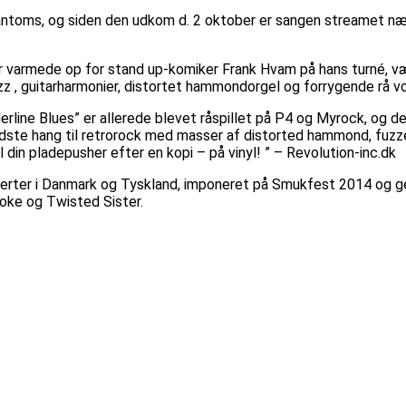
hantoms, og siden den udkom d. 2 oktober er sangen streamet næ
har varmede op for stand up-komiker Frank Hvam på hans turné, v
fuzz , guitarharmonier, distortet hammondorgel og forrygende rå v
erline Blues” er allerede blevet råspillet på P4 og Myrock, og de
ste hang til retrorock med masser af distorted hammond, fuzzet 
 din pladepusher efter en kopi – på vinyl! ” – Revolution-inc.dk
erter i Danmark og Tyskland, imponeret på Smukfest 2014 og ge
moke og Twisted Sister.
… AFLYST pga. sygdom.