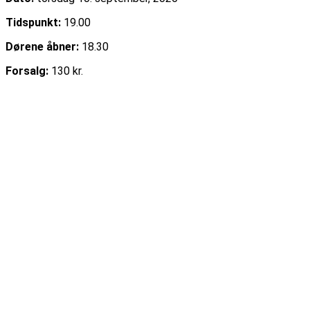
Tidspunkt:
19.00
Dørene åbner:
18.30
Forsalg:
130 kr.
Læs mere
Køb billet