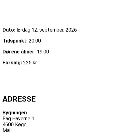
Uffe Steen Trio & Vestbo Trio
Dato:
lørdag 12. september, 2026
Tidspunkt:
20.00
Dørene åbner:
19.00
Forsalg:
225 kr.
Læs mere
Køb billet
Se alle begivenheder
ADRESSE
Bygningen
Bag Haverne 1
4600 Køge
Mail:
info@bygningen.dk