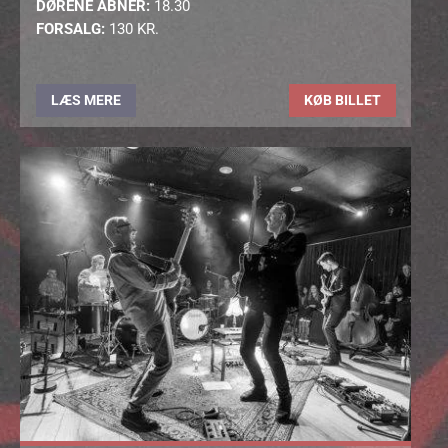
DØRENE ÅBNER:
18.30
FORSALG:
130 KR.
LÆS MERE
KØB BILLET