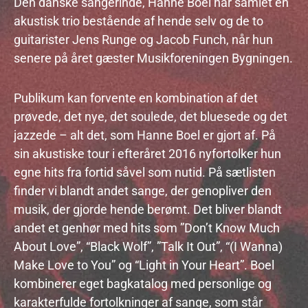
Den danske sangerinde, Hanne Boel har samlet en
akustisk trio bestående af hende selv og de to
guitarister Jens Runge og Jacob Funch, når hun
senere på året gæster Musikforeningen Bygningen.
Publikum kan forvente en kombination af det
prøvede, det nye, det soulede, det bluesede og det
jazzede – alt det, som Hanne Boel er gjort af. På
sin akustiske tour i efteråret 2016 nyfortolker hun
egne hits fra fortid såvel som nutid. På sætlisten
finder vi blandt andet sange, der genopliver den
musik, der gjorde hende berømt. Det bliver blandt
andet et genhør med hits som ”Don’t Know Much
About Love”, “Black Wolf”, ”Talk It Out”, “(I Wanna)
Make Love to You” og “Light in Your Heart”. Boel
kombinerer eget bagkatalog med personlige og
karakterfulde fortolkninger af sange, som står