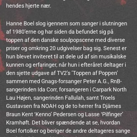
hendes hjerte nær.
Hanne Boel slog igennem som sanger i slutningen
af 1980’erne og har siden da befundet sig på
toppen af den danske soulpopscene med diverse
priser og omkring 20 udgivelser bag sig. Senest er
hun blevet inviteret til at dele ud af sin musikalske
kunnen og erfaringer, når hun i efteråret deltager i
den sjette udgave af TV2’s ’Toppen af Poppen’
sammen med Gnags-forsanger Peter A.G., RnB-
sangerinden Ida Corr, forsangeren i Carpark North
Lau Højen, sangerinden Fallulah, samt Troels
Gustavsen fra NOAH og de to herrer fra Djämes
Braun Kent ‘Kenno’ Pedersen og Lasse ‘Pilfinger’
Kramhøft. Det bliver spændende at se, hvordan
Boel fortolker og beriger de andre deltageres sange