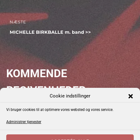
indlæg:
NÆSTE
Næste
MICHELLE BIRKBALLE m. band
indlæg:
KOMMENDE
BEGIVENHEDER
Cookie indstillinger
Vi bruger cookies til at optimere vores websted og vores service.
Administrer tjenester