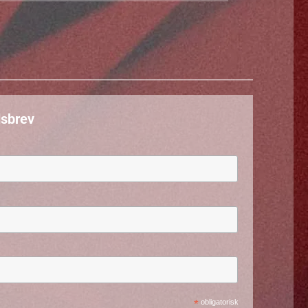
sbrev
*
obligatorisk