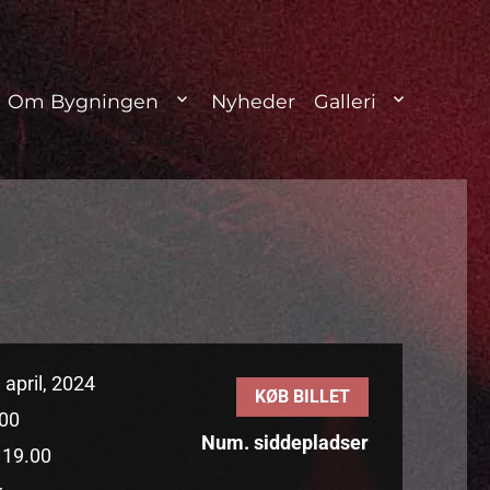
Om Bygningen
Nyheder
Galleri
 april, 2024
KØB BILLET
00
Num. siddepladser
:
19.00