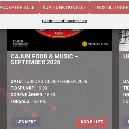
ACCEPTÉR ALLE
KUN FUNKTIONELLE
INDSTILLINGER
Cookie-politik
Privatlivspolitik
CAJUN FOOD & MUSIC –
U
SEPTEMBER 2026
DATO:
TORSDAG 10. SEPTEMBER, 2026
DA
TIDSPUNKT:
19.00
TI
DØRENE ÅBNER:
18.30
DØ
FORSALG:
130 KR.
FO
LÆS MERE
KØB BILLET