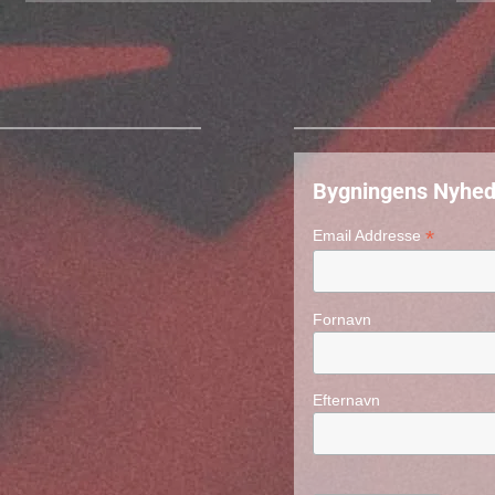
Bygningens Nyhed
*
Email Addresse
Fornavn
Efternavn