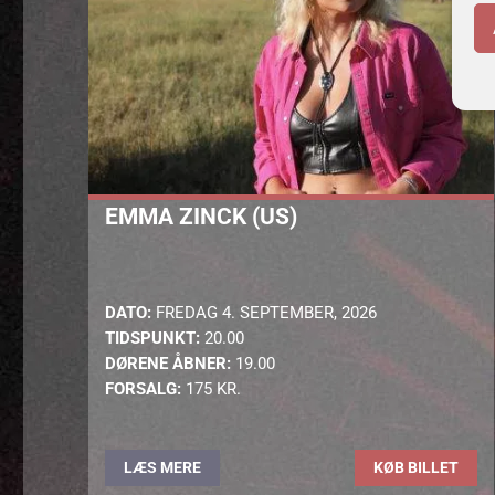
EMMA ZINCK (US)
DATO:
FREDAG 4. SEPTEMBER, 2026
TIDSPUNKT:
20.00
DØRENE ÅBNER:
19.00
FORSALG:
175 KR.
LÆS MERE
KØB BILLET