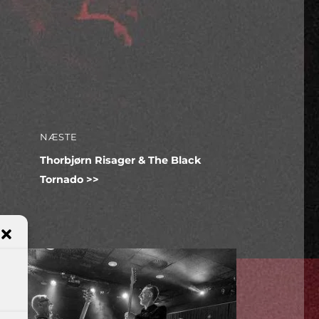
NÆSTE
Næste
Thorbjørn Risager & The Black
indlæg:
Tornado