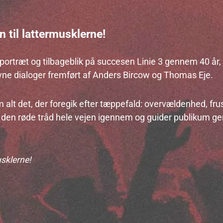
 til lattermusklerne!
gt portræt og tilbageblik på succesen Linie 3 gennem 40 å
vne dialoger fremført af Anders Bircow og Thomas Eje.
 alt det, der foregik efter tæppefald: overvældenhed, frust
r den røde tråd hele vejen igennem og guider publikum g
usklerne!