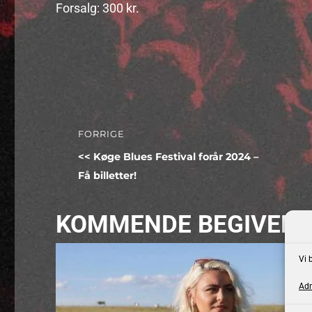
Forsalg: 300 kr.
Indlægsnavigation
FORRIGE
Forrige
Køge Blues Festival forår 2024 –
indlæg:
Få billetter!
KOMMENDE BEGIVEN
Vi 
Adm