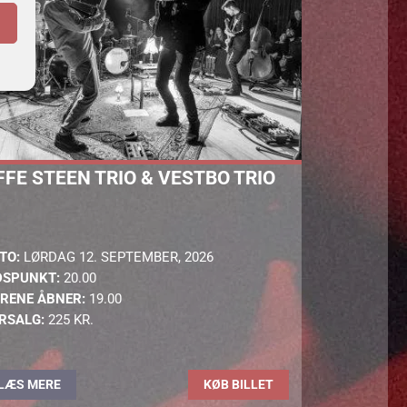
FFE STEEN TRIO & VESTBO TRIO
TO:
LØRDAG 12. SEPTEMBER, 2026
DSPUNKT:
20.00
RENE ÅBNER:
19.00
RSALG:
225 KR.
LÆS MERE
KØB BILLET