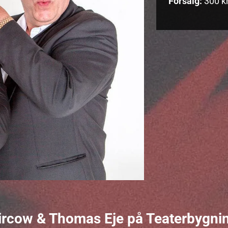
Forsalg:
300 kr
ircow & Thomas Eje på Teaterbygnin