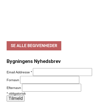
Dato: 26-09
Hadi Ka-koush – Næsten Helt Normal! – FÅ
BILLETTER!
Dato: 07-10
Poul Krebs – Akustisk – UDSOLGT!
SE ALLE BEGIVENHEDER
Bygningens Nyhedsbrev
Email Addresse
*
Fornavn
Efternavn
*
obligatorisk