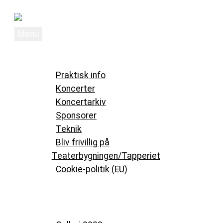
Videre
til
Menu
indhold
Bygningen
Musik og kultur i Køge
Forside
Om Bygningen
Praktisk info
Koncerter
Koncertarkiv
Sponsorer
Teknik
Bliv frivillig på
Teaterbygningen/Tapperiet
Cookie-politik (EU)
Nyheder
Galleri