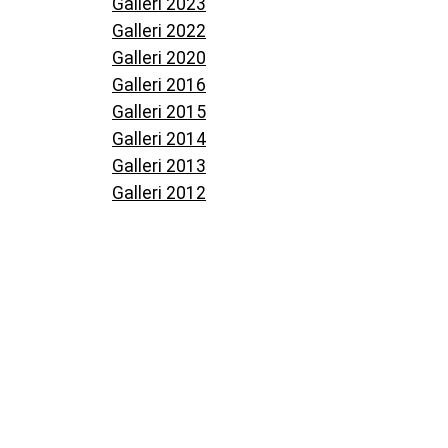
Galleri 2023
Galleri 2022
Galleri 2020
Galleri 2016
Galleri 2015
Galleri 2014
Galleri 2013
Galleri 2012
Næste billede
Press Blues 2023-1–
Udgivet
Faktisk
onsdag, december 14, 2022
2560 × 1726