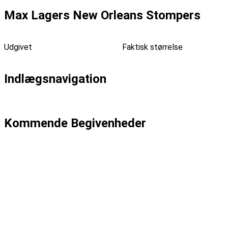
Max Lagers New Orleans Stompers
Udgivet
tirsdag, august 28, 2012
Faktisk størrelse
1000 ×
671
Indlægsnavigation
Udgivet i
Max Lagers New Orleans Stompers (S)
Kommende Begivenheder
Dato: 04-09
Emma Zinck (US)