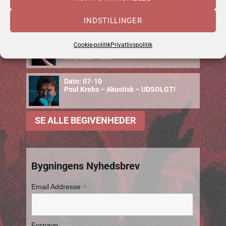
Dato: 18-09
Stefan Wibling – The Wibling Experience
INDSTILLINGER
Dato: 26-09
Cookie-politik
Privatlivspolitik
Hadi Ka-koush – Næsten Helt Normal! –
FÅ BILLETTER!
Dato: 07-10
Poul Krebs – Akustisk – UDSOLGT!
SE ALLE BEGIVENHEDER
Bygningens Nyhedsbrev
*
Email Addresse
Fornavn