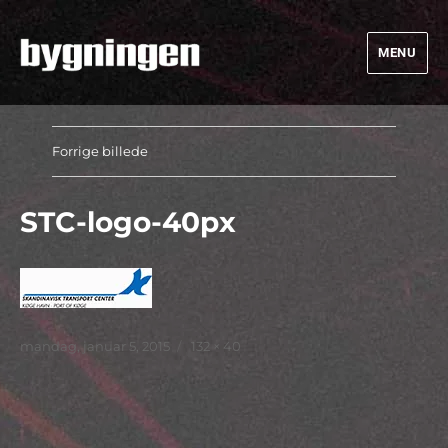
MENU
Bygningen
Forrige billede
STC-logo-40px
Udgivet
Faktisk
mandag, januar 5, 2015
132 × 40
størrelse
Indlægsnavigation