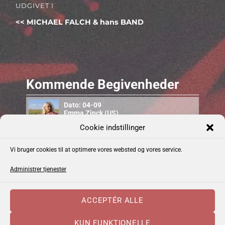
UDGIVET I
MICHAEL FALCH & hans BAND
Kommende Begivenheder
Dato: 04-09
Emma Zinck (US)
Cookie indstillinger
Dato: 10-09
Vi bruger cookies til at optimere vores websted og vores service.
Cajun Food & Music – september 2026
Administrer tjenester
Dato: 12-09
Uffe Steen Trio & Vestbo Trio
ACCEPTÉR ALLE
KUN FUNKTIONELLE