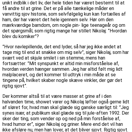
unikt indblik i det liv, der hele tiden har været bestemt til at
få andre til at grine. Det er på alle tænkelige måder en
vanvittig sjov historie, som selvfølgelig kun kan fortælles af
ham, der har været det hele igennem selv. Hør om den
mærkværdige barndom, om nogle pin- lige teenageår og om
det spørgsmål, som rigtig mange har stillet Nikolaj: ”Hvordan
blev du komiker”?
”Hvor navlepillende, det end lyder, så har jeg ikke andet at
tage mig til end at snakke om mig selv”, siger Nikolaj, som har
svært ved at skjule smilet i sin stemme, mens han
fortsætter: ”Mit synspunkt er altid min misforståelse af,
hvordan verden hænger sammen. Jeg har altid følt mig lidt
malplaceret, og det kommer til udtryk i min måde at se
tingene på, hvilket skaber nogle skæve vinkler, der gør det
rigtig sjovt”.
Der kommer altså til at være masser at grine af i den
halvanden time, showet varer og Nikolaj løfter også gerne lidt
af sløret for, hvad man skal glæde sig ganske særligt til: ”Jeg
synes især, at publikum skal glæde sig til jule-aften 1992. Der
sker der ting, som vender op og ned på min forståelse af,
hvad humor er”, siger Nikolaj og griner. Mere end det vil han
ikke afsløre nu, men han lover, at det bliver sjovt. Rigtig sjovt.