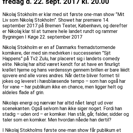
fredag d. 22. sept. 2017 kl. 20.00
Nikolaj Stokholm er klar med sit første one-man show ”Mit
Liv som Nikolaj Stokholm”. Showet har premiere 14.
september 2017 på Bremen Teater, København, og derefter
er Nikolaj klar til at turnere hele landet rundt og rammer
Bygningen I Køge 22. september 2017
Nikolaj Stokholm er en af Danmarks fremadstormende
komikere, der med sin medvirken i successerien ”Sjit
Happens” på Tv2 Zulu, har placeret sig i landets comedy
elite. Nikolaj har altid været kendt for at have en finurligt
krøllet hjerne og hans verdenssyn gennem brillen er bare liiiidt
sjovere end alle vores andres. Når dette bliver formet til
jokes og leveret i hæsblæsende tempo – som han også har
for vane – har publikum ikke en chance, men ligger helt og
aldeles flade af grin.
Nikolajs energi og nærvær har altid nået langt ud over
scenekanten. Også selvom han ikke siger noget. Fordi han
stadig – uden ord – er komiker. Han står, går, falder, sidder og
taler som en komiker. Men hvordan nåede han dertil?
I Nikolaj Stokholms første one-man show får publikum et