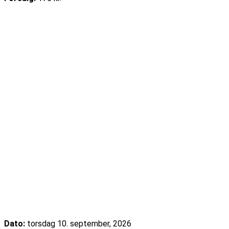
Læs mere
Køb billet
Cajun Food & Music – september 2026
Dato:
torsdag 10. september, 2026