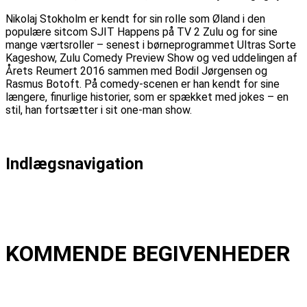
Nikolaj Stokholm er kendt for sin rolle som Øland i den
populære sitcom SJIT Happens på TV 2 Zulu og for sine
mange værtsroller – senest i børneprogrammet Ultras Sorte
Kageshow, Zulu Comedy Preview Show og ved uddelingen af
Årets Reumert 2016 sammen med Bodil Jørgensen og
Rasmus Botoft. På comedy-scenen er han kendt for sine
længere, finurlige historier, som er spækket med jokes – en
stil, han fortsætter i sit one-man show.
Indlægsnavigation
Forrige
Forrige indlæg:
Historien om verdens største
rockband – Rolling Stones
Næste
Næste indlæg:
Mandipira / Lauritsen / Gade /Frost
KOMMENDE BEGIVENHEDER