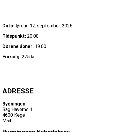
Uffe Steen Trio & Vestbo Trio
Dato:
lørdag 12. september, 2026
Tidspunkt:
20.00
Dørene åbner:
19.00
Forsalg:
225 kr.
Læs mere
Køb billet
Se alle begivenheder
ADRESSE
Bygningen
Bag Haverne 1
4600 Køge
Mail:
info@bygningen.dk
Bygningens Nyhedsbrev