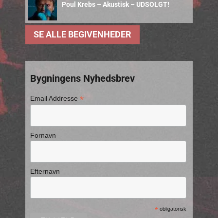
Poul Krebs – Akustisk – UDSOLGT!
SE ALLE BEGIVENHEDER
Bygningens Nyhedsbrev
*
Email Addresse
Fornavn
Efternavn
*
obligatorisk