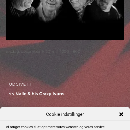
Udgivet
Faktisk
tirsdag, december 9, 2014
1200 × 900
størrelse
Indlægsnavigation
UDGIVET I
Nalle & his Crazy Ivans
Cookie indstillinger
Vi bruger cookies til at optimere vores websted og vores service.
Kommende Begivenheder