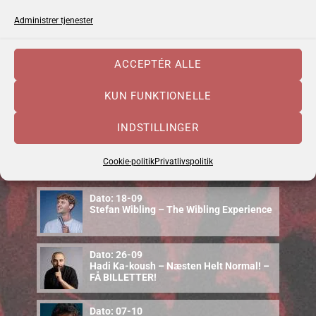
Administrer tjenester
Dato: 04-09
Emma Zinck (US)
ACCEPTÉR ALLE
Dato: 10-09
KUN FUNKTIONELLE
Cajun Food & Music – september 2026
INDSTILLINGER
Dato: 12-09
Uffe Steen Trio & Vestbo Trio
Cookie-politik
Privatlivspolitik
Dato: 18-09
Stefan Wibling – The Wibling Experience
Dato: 26-09
Hadi Ka-koush – Næsten Helt Normal! –
FÅ BILLETTER!
Dato: 07-10