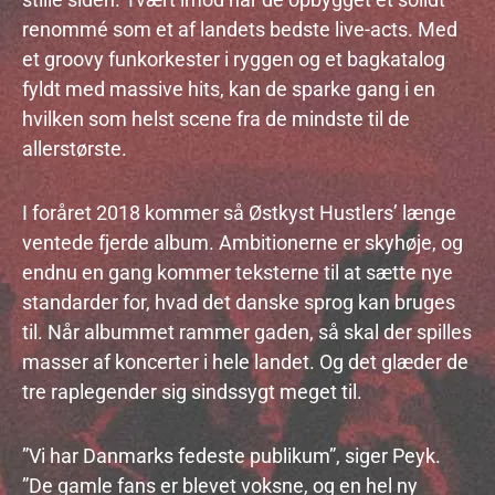
stille siden. Tvært imod har de opbygget et solidt
renommé som et af landets bedste live-acts. Med
et groovy funkorkester i ryggen og et bagkatalog
fyldt med massive hits, kan de sparke gang i en
hvilken som helst scene fra de mindste til de
allerstørste.
I foråret 2018 kommer så Østkyst Hustlers’ længe
ventede fjerde album. Ambitionerne er skyhøje, og
endnu en gang kommer teksterne til at sætte nye
standarder for, hvad det danske sprog kan bruges
til. Når albummet rammer gaden, så skal der spilles
masser af koncerter i hele landet. Og det glæder de
tre raplegender sig sindssygt meget til.
”Vi har Danmarks fedeste publikum”, siger Peyk.
”De gamle fans er blevet voksne, og en hel ny