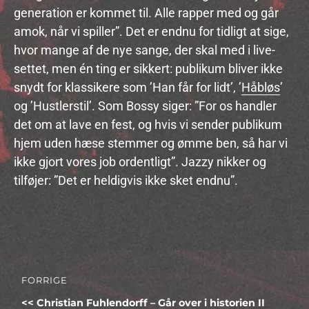
generation er kommet til. Alle rapper med og går
amok, når vi spiller”. Det er endnu for tidligt at sige,
hvor mange af de nye sange, der skal med i live-
settet, men én ting er sikkert: publikum bliver ikke
snydt for klassikere som ’Han får for lidt’, ’
Håbløs
’
og ’Hustlerstil’. Som Bossy siger: ”For os handler
det om at lave en fest, og hvis vi sender publikum
hjem uden hæse stemmer og ømme ben, så har vi
ikke gjort vores job ordentligt”. Jazzy nikker og
tilføjer: ”Det er heldigvis ikke sket endnu”.
Indlægsnavigation
FORRIGE
Forrige
Christian Fuhlendorff – Går over i historien II