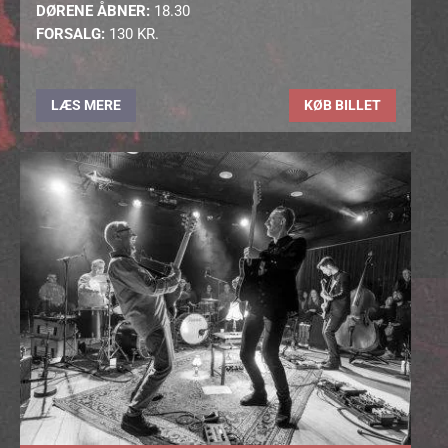
DØRENE ÅBNER:
18.30
FORSALG:
130 KR.
LÆS MERE
KØB BILLET