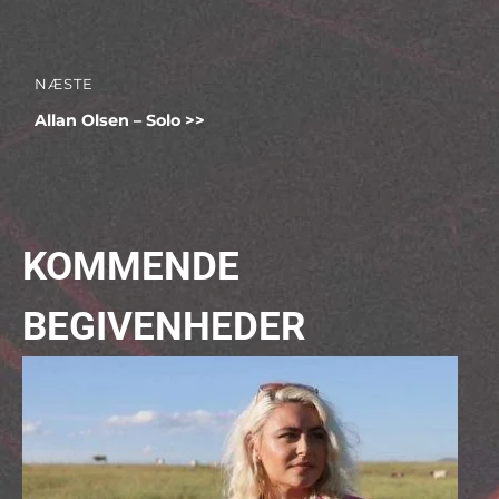
indlæg:
NÆSTE
Næste
Allan Olsen – Solo
indlæg:
KOMMENDE
BEGIVENHEDER