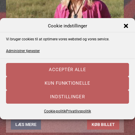
Cookie indstillinger
Vi bruger cookies til at optimere vores websted og vores service.
Administrer tjenester
EMMA ZINCK (US)
ACCEPTÉR ALLE
DATO:
FREDAG 4. SEPTEMBER, 2026
KUN FUNKTIONELLE
TIDSPUNKT:
20.00
DØRENE ÅBNER:
19.00
INDSTILLINGER
FORSALG:
175 KR.
Cookie-politik
Privatlivspolitik
LÆS MERE
KØB BILLET