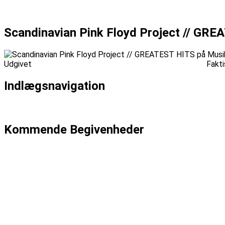
Forrige billede
Scandinavian Pink Floyd Project // GREA
Udgivet
fredag, februar 26, 2016
fredag, februar 26, 2016
Fakti
Indlægsnavigation
Udgivet i
Pink Floyd Project // GREATEST HITS
Kommende Begivenheder
Dato: 04-09
Emma Zinck (US)