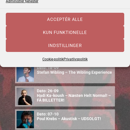
Administrer tjenester
Emma Zinck (US)
ACCEPTÉR ALLE
Dato: 10-09
Cajun Food & Music – september 2026
KUN FUNKTIONELLE
Dato: 12-09
INDSTILLINGER
Uffe Steen Trio & Vestbo Trio
Cookie-politik
Privatlivspolitik
Dato: 18-09
Stefan Wibling – The Wibling Experience
Dato: 26-09
Hadi Ka-koush – Næsten Helt Normal! –
FÅ BILLETTER!
Dato: 07-10
Poul Krebs – Akustisk – UDSOLGT!