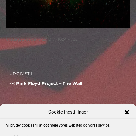
Udgivet
Faktisk
tirsdag, oktober 8, 2019
1024 × 735
størrelse
Indlægsnavigation
UDGIVET I
Pink Floyd Project – The Wall
Cookie indstillinger
Kommende Begivenheder
Vi bruger cookies til at optimere vores websted og vores service.
Dato: 04-09