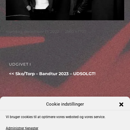
Udgivet
Faktisk
mandag, december 19, 2022
2560 × 1707
størrelse
Indlægsnavigation
UDGIVET I
Sko/Torp – Bandtur 2023 – UDSOLGT!
Cookie indstillinger
Kommende Begivenheder
Vi bruger cookies til at optimere vores websted og vores service.
Dato: 04-09
Emma Zinck (US)
Administrer tjenester