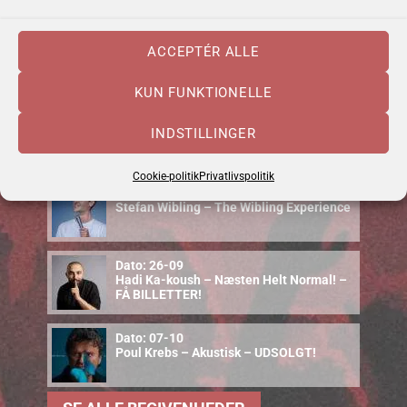
Dato: 10-09
ACCEPTÉR ALLE
Cajun Food & Music – september 2026
KUN FUNKTIONELLE
Dato: 12-09
INDSTILLINGER
Uffe Steen Trio & Vestbo Trio
Cookie-politik
Privatlivspolitik
Dato: 18-09
Stefan Wibling – The Wibling Experience
Dato: 26-09
Hadi Ka-koush – Næsten Helt Normal! –
FÅ BILLETTER!
Dato: 07-10
Poul Krebs – Akustisk – UDSOLGT!