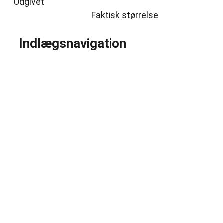
Udgivet
fredag, november 22, 2024
fredag,
november 22, 2024
Faktisk størrelse
853 × 640
Indlægsnavigation
Udgivet i
Stiko Per Larsson (SE)
Kommende Begivenheder
Dato: 04-09
Emma Zinck (US)
Dato: 10-09
Cajun Food & Music – september 2026