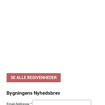
Dato: 12-09
Uffe Steen Trio & Vestbo Trio
Dato: 18-09
Stefan Wibling – The Wibling Experience
Dato: 26-09
Hadi Ka-koush – Næsten Helt Normal! – FÅ
BILLETTER!
Dato: 07-10
Poul Krebs – Akustisk – UDSOLGT!
SE ALLE BEGIVENHEDER
Bygningens Nyhedsbrev
Email Addresse
*