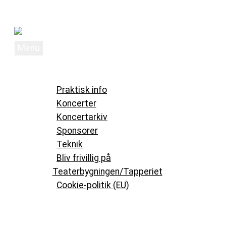
Videre til indhold
Menu
Bygningen
Musik og kultur i Køge
Forside
Om Bygningen
Praktisk info
Koncerter
Koncertarkiv
Sponsorer
Teknik
Bliv frivillig på
Teaterbygningen/Tapperiet
Cookie-politik (EU)
Nyheder