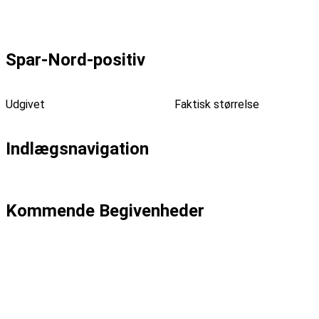
Forrige billede
Næste billede
Spar-Nord-positiv
Udgivet
onsdag, februar 13, 2013
Faktisk størrelse
1714 ×
468
Indlægsnavigation
Udgivet i
Bygningen – Musik og kultur i Køge
Kommende Begivenheder
Dato: 04-09
Emma Zinck (US)