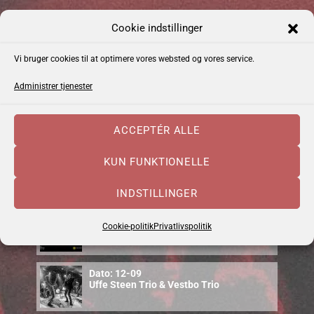
Indlægsnavigation
UDGIVET I
Cookie indstillinger
Praktisk info
Vi bruger cookies til at optimere vores websted og vores service.
Administrer tjenester
Kommende Begivenheder
ACCEPTÉR ALLE
KUN FUNKTIONELLE
Dato: 04-09
Emma Zinck (US)
INDSTILLINGER
Dato: 10-09
Cookie-politik
Privatlivspolitik
Cajun Food & Music – september 2026
Dato: 12-09
Uffe Steen Trio & Vestbo Trio