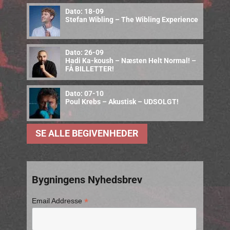
Dato: 18-09
Stefan Wibling – The Wibling Experience
Dato: 26-09
Hadi Ka-koush – Næsten Helt Normal! –
FÅ BILLETTER!
Dato: 07-10
Poul Krebs – Akustisk – UDSOLGT!
SE ALLE BEGIVENHEDER
Bygningens Nyhedsbrev
*
Email Addresse