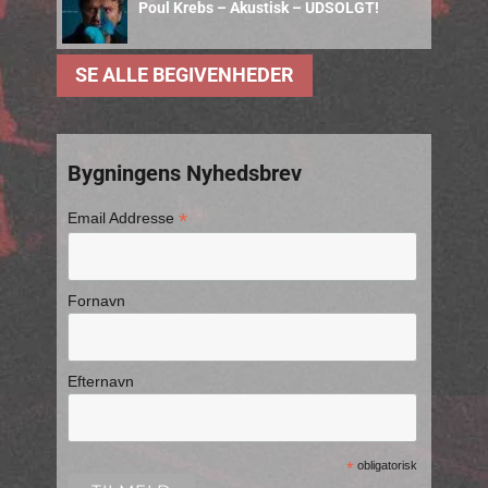
Poul Krebs – Akustisk – UDSOLGT!
SE ALLE BEGIVENHEDER
Bygningens Nyhedsbrev
*
Email Addresse
Fornavn
Efternavn
*
obligatorisk