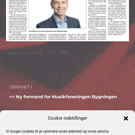
Udgivet
Faktisk
fredag, maj 6, 2022
1317 × 868
størrelse
Indlægsnavigation
UDGIVET I
Ny formand for Musikforeningen Bygningen
Cookie indstillinger
Vi bruger cookies til at optimere vores websted og vores service.
Kommende Begivenheder