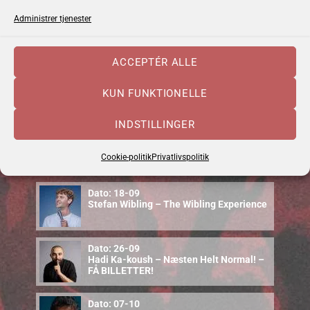
Administrer tjenester
Dato: 04-09
Emma Zinck (US)
ACCEPTÉR ALLE
Dato: 10-09
KUN FUNKTIONELLE
Cajun Food & Music – september 2026
INDSTILLINGER
Dato: 12-09
Uffe Steen Trio & Vestbo Trio
Cookie-politik
Privatlivspolitik
Dato: 18-09
Stefan Wibling – The Wibling Experience
Dato: 26-09
Hadi Ka-koush – Næsten Helt Normal! –
FÅ BILLETTER!
Dato: 07-10