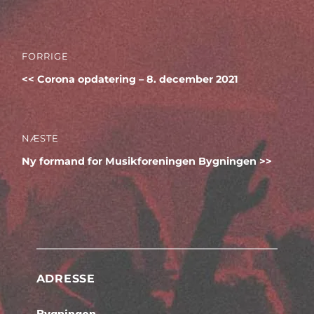
Indlægsnavigation
FORRIGE
Forrige
Corona opdatering – 8. december 2021
indlæg:
NÆSTE
Næste
Ny formand for Musikforeningen Bygningen
indlæg:
ADRESSE