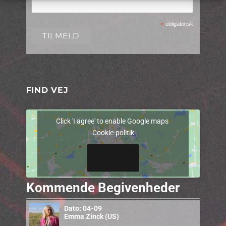
*
obligatorisk
FIND VEJ
Click 'I agree' to enable Google maps
Cookie-politik
I AGREE
Kommende Begivenheder
Dato: 04-09
Emma Zinck (US)