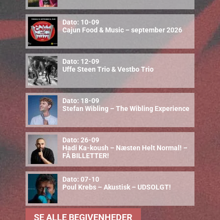
Dato: 10-09
Cajun Food & Music – september 2026
Dato: 12-09
Uffe Steen Trio & Vestbo Trio
Dato: 18-09
Stefan Wibling – The Wibling Experience
Dato: 26-09
Hadi Ka-koush – Næsten Helt Normal! –
FÅ BILLETTER!
Dato: 07-10
Poul Krebs – Akustisk – UDSOLGT!
SE ALLE BEGIVENHEDER