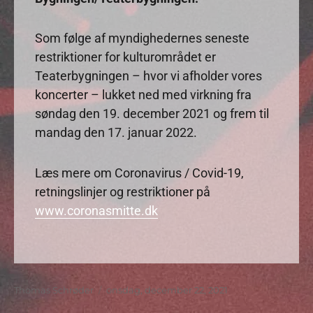
Som følge af myndighedernes seneste
restriktioner for kulturområdet er
Teaterbygningen – hvor vi afholder vores
koncerter – lukket ned med virkning fra
søndag den 19. december 2021 og frem til
mandag den 17. januar 2022.
Læs mere om Coronavirus / Covid-19,
retningslinjer og restriktioner på
www.coronasmitte.dk
Forfatter
Udgivet
Thomas Schrøder
onsdag, december 22, 2021