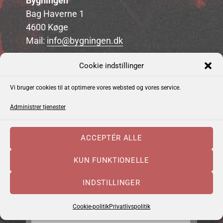
Bygningen
Bag Haverne 1
4600 Køge
Mail:
info@bygningen.dk
Cookie indstillinger
Vi bruger cookies til at optimere vores websted og vores service.
Administrer tjenester
Bygningens Nyhedsbrev
*
Email Addresse
ACCEPTÉR ALLE
KUN FUNKTIONELLE
Fornavn
INDSTILLINGER
Cookie-politik
Privatlivspolitik
Efternavn