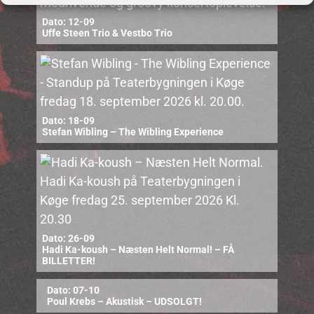
Dato: 12-09
Uffe Steen Trio & Vestbo Trio
Dato: 18-09
Stefan Wibling – The Wibling Experience
Dato: 26-09
Hadi Ka-koush – Næsten Helt Normal! – FÅ
BILLETTER!
Dato: 07-10
Poul Krebs – Akustisk – UDSOLGT!