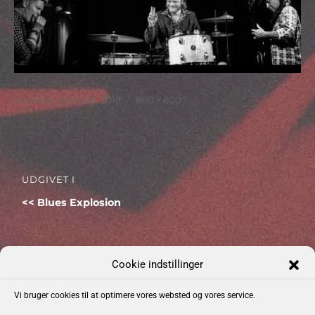
Udgivet
Faktisk
mandag, marts 18, 2019
800 × 600
størrelse
Indlægsnavigation
UDGIVET I
Blues Explosion
Cookie indstillinger
Kommende Begivenheder
Vi bruger cookies til at optimere vores websted og vores service.