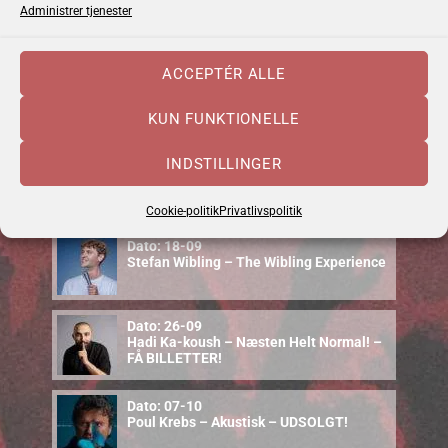
Dato: 04-09
Administrer tjenester
Emma Zinck (US)
ACCEPTÉR ALLE
Dato: 10-09
Cajun Food & Music – september 2026
KUN FUNKTIONELLE
INDSTILLINGER
Dato: 12-09
Uffe Steen Trio & Vestbo Trio
Cookie-politik
Privatlivspolitik
Dato: 18-09
Stefan Wibling – The Wibling Experience
Dato: 26-09
Hadi Ka-koush – Næsten Helt Normal! –
FÅ BILLETTER!
Dato: 07-10
Poul Krebs – Akustisk – UDSOLGT!