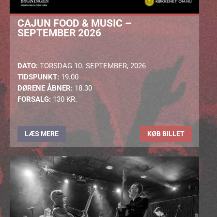
CAJUN FOOD & MUSIC –
SEPTEMBER 2026
DATO:
TORSDAG 10. SEPTEMBER, 2026
TIDSPUNKT:
19.00
DØRENE ÅBNER:
18.30
FORSALG:
130 KR.
LÆS MERE
KØB BILLET