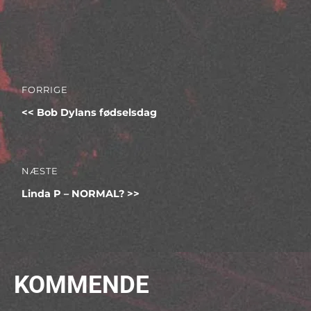
Indlægsnavigation
FORRIGE
Forrige
Bob Dylans fødselsdag
indlæg:
NÆSTE
Næste
Linda P – NORMAL?
indlæg:
KOMMENDE