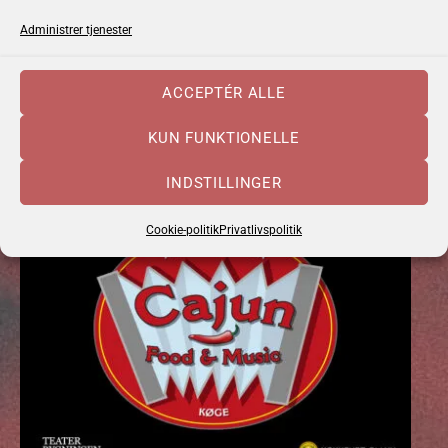
TIDSPUNKT:
20.00
Administrer tjenester
DØRENE ÅBNER:
19.00
FORSALG:
175 KR.
ACCEPTÉR ALLE
LÆS MERE
KØB BILLET
KUN FUNKTIONELLE
INDSTILLINGER
Cookie-politik
Privatlivspolitik