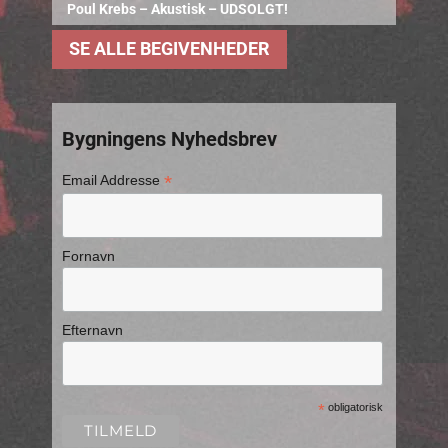
Poul Krebs – Akustisk – UDSOLGT!
SE ALLE BEGIVENHEDER
Bygningens Nyhedsbrev
*
Email Addresse
Fornavn
Efternavn
*
obligatorisk