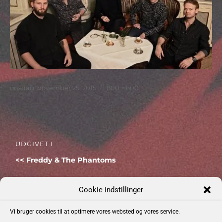
Udgivet
Faktisk
onsdag, november 25, 2015
800 × 600
størrelse
Indlægsnavigation
UDGIVET I
Freddy & The Phantoms
Cookie indstillinger
Vi bruger cookies til at optimere vores websted og vores service.
Kommende Begivenheder