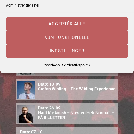
Administrer tjenester
Dato: 04-09
Emma Zinck (US)
ACCEPTÉR ALLE
Dato: 10-09
KUN FUNKTIONELLE
Cajun Food & Music – september 2026
INDSTILLINGER
Dato: 12-09
Uffe Steen Trio & Vestbo Trio
Cookie-politik
Privatlivspolitik
Dato: 18-09
Stefan Wibling – The Wibling Experience
Dato: 26-09
Hadi Ka-koush – Næsten Helt Normal! –
FÅ BILLETTER!
Dato: 07-10