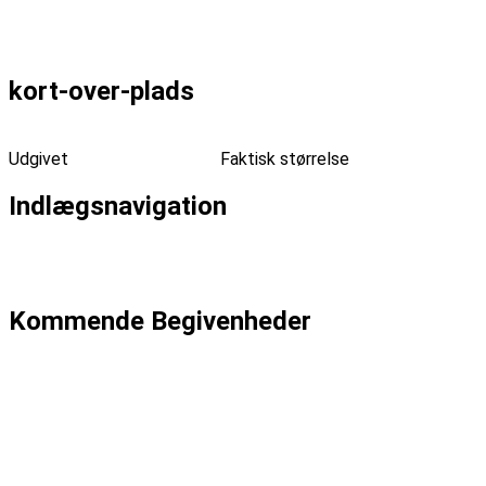
Forrige billede
Næste billede
kort-over-plads
Udgivet
fredag, juni 5, 2015
Faktisk størrelse
161 × 115
Indlægsnavigation
Udgivet i
Havnerock m. Johnny Madsen Band, Michael
Hardinger Band & Sko/Torp
Kommende Begivenheder
Dato: 04-09
Emma Zinck (US)