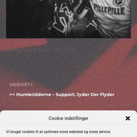
Udgivet
Faktisk
onsdag, juni 29, 2022
1200 × 900
størrelse
Indlægsnavigation
UDGIVET I
Humleridderne – Support: Jyder Der Flyder
Cookie indstillinger
Kommende Begivenheder
Vi bruger cookies til at optimere vores websted og vores service.