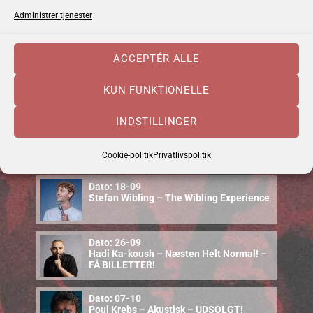
Administrer tjenester
Dato: 04-09
Emma Zinck (US)
ACCEPTÉR ALLE
Dato: 10-09
Cajun Food & Music – september 2026
KUN FUNKTIONELLE
INDSTILLINGER
Dato: 12-09
Uffe Steen Trio & Vestbo Trio
Cookie-politik
Privatlivspolitik
Dato: 18-09
Stefan Wibling – The Wibling Experience
Dato: 26-09
Hadi Ka-koush – Næsten Helt Normal! –
FÅ BILLETTER!
Dato: 07-10
Poul Krebs – Akustisk – UDSOLGT!