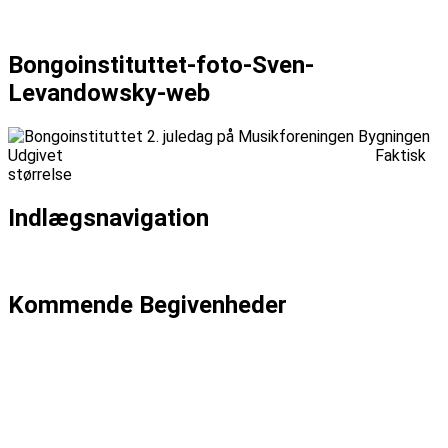
Næste billede
Bongoinstituttet-foto-Sven-
Levandowsky-web
Udgivet
onsdag, april 27, 2016
onsdag, april 27, 2016
Faktisk
størrelse
800 × 600
Indlægsnavigation
Udgivet i
Julerock m. Bongoinstituttet 2. juledag
Kommende Begivenheder
Dato: 04-09
Emma Zinck (US)