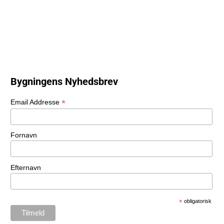
Dato: 07-10
Poul Krebs – Akustisk – UDSOLGT!
Se alle begivenheder
Bygningens Nyhedsbrev
*
Email Addresse
Fornavn
Efternavn
*
obligatorisk