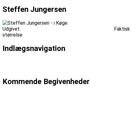
Steffen Jungersen
Udgivet
torsdag, april 9, 2015
torsdag, april 9, 2015
Faktisk
størrelse
640 × 426
Indlægsnavigation
Udgivet i
Steffen Jungersen – Rock & Røverhistorier –
Foredrag
Kommende Begivenheder
Dato: 04-09
Emma Zinck (US)